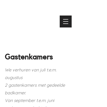
Gastenkamers
We verhuren van juli t.e.m.
augustus
2 gastenkamers met gedeelde
badkamer.
Van september t.e.m. juni