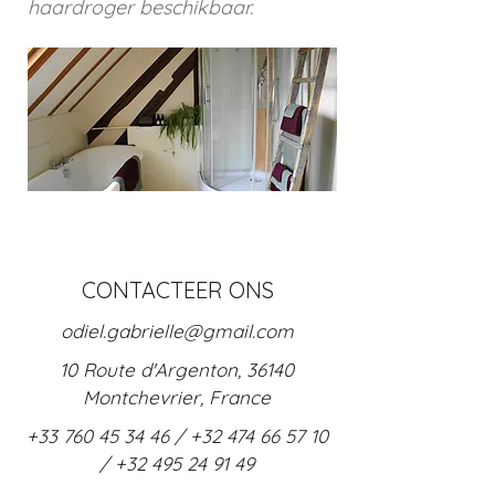
haardroger beschikbaar.
CONTACTEER ONS
odiel.gabrielle@gmail.com
10 Route d'Argenton, 36140
Montchevrier, France
+33 760 45 34 46
/
+32 474 66 57 10
/
+32 495 24 91 4
9